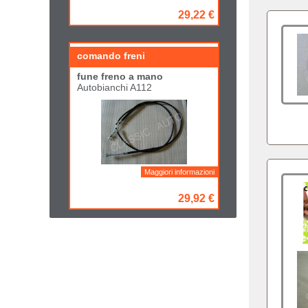
29,22 €
comando freni
fune freno a mano
Autobianchi A112
Maggiori informazioni
29,92 €