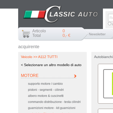
C
Articolo
0
Newsletter
Total
0,- €
acquirente
Veicolo >> A112 TUTTI
Autobianchi
< Selezionare un altro modello di auto
MOTORE
supporto motore / cambio
pistoni - segmenti - cilindri
albero motore & cuscinetti
commando distribuzione - testa cilindri
guarnizioni motore - kit guarnizioni